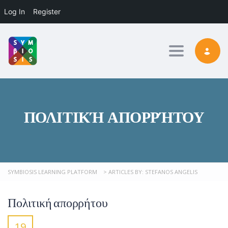
Log In
Register
Toggle nav
ΠΟΛΙΤΙΚΉ ΑΠΟΡΡΉΤΟΥ
SYMBIOSIS LEARNING PLATFORM
>
ARTICLES BY: STEFANOS ANGELIS
Πολιτική απορρήτου
19